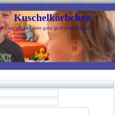
Kuschelkörbchen
...wo kleine Leute ganz groß rauskommen...