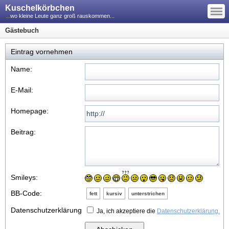
—
Kuschelkörbchen
—
—
...wo kleine Leute ganz groß rauskommen...
Gästebuch
Eintrag vornehmen
Name:
E-Mail:
Homepage:
Beitrag:
Smileys:
BB-Code:
fett
kursiv
unterstrichen
Datenschutzerklärung
Ja, ich akzeptiere die
Datenschutzerklärung.